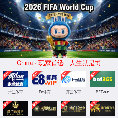
新葡萄AMG(奔驰)品牌公司-Official website
CN
|
EN