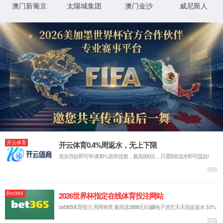
—
列车洗车机
列车洗车机
为了解决传统清洗列车工作量大、人工成本高、设备落后、
效率不足等问题，新葡萄奔驰AMG官网研发了全自动列车洗
车机，设备能够自动刷洗车身并刮干水迹，有效清理车表的
虫尸、油膜等脏污，同时废水自动回收，可循环利用，锂电
池驱动，节能环保。
设备参数